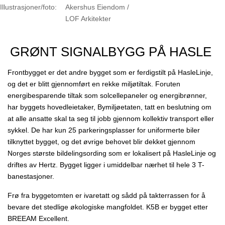
Illustrasjoner/foto:
Akershus Eiendom /
LOF Arkitekter
GRØNT SIGNALBYGG PÅ HASLE
Frontbygget er det andre bygget som er ferdigstilt på HasleLinje,
og det er blitt gjennomført en rekke miljøtiltak. Foruten
energibesparende tiltak som solcellepaneler og energibrønner,
har byggets hovedleietaker, Bymiljøetaten, tatt en beslutning om
at alle ansatte skal ta seg til jobb gjennom kollektiv transport eller
sykkel. De har kun 25 parkeringsplasser for uniformerte biler
tilknyttet bygget, og det øvrige behovet blir dekket gjennom
Norges største bildelingsording som er lokalisert på HasleLinje og
driftes av Hertz. Bygget ligger i umiddelbar nærhet til hele 3 T-
banestasjoner.
Frø fra byggetomten er ivaretatt og sådd på takterrassen for å
bevare det stedlige økologiske mangfoldet. K5B er bygget etter
BREEAM Excellent.